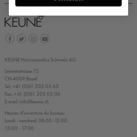
KEUNE Haircosmetics Schweiz AG
Leimenstrasse 72
CH-4009 Basel
Tel:
+41 (0)61 205 05 65
Fax:
+41 (0)61 205 05 06
E-mail:
info@keune.ch
Heures d'ouverture du bureau
Lundi - vendredi 08:00 -12:00
13:00 - 17:00