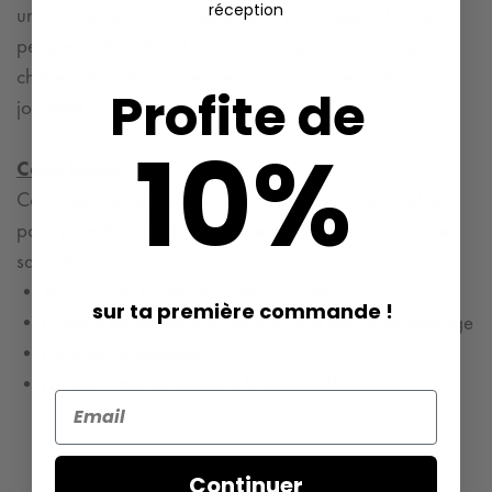
réception
une brillance instantanée et rend vos cheveux faciles à
peigner et à coiffer. Il suffit de se vaporiser sur des
cheveux humides ou secs et de commencer votre
Profite de
journée!
10%
Coco Towel
Coco' est une serviette en microfibre de haute qualité
pour prendre soin de tes cheveux de manière douce et
sans effort.
• Microfibres hautement absorbantes
sur ta première commande !
• Protège les cheveux et raccourcit le temps de séchage
• Doux et confortable
• Facile à attacher grâce à la sangle élastique.
Continuer