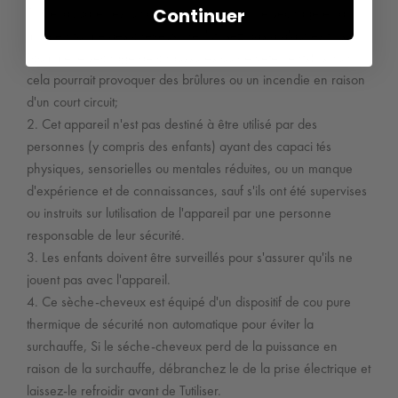
Continuer
1. Cet appareil est uniquement utilisé pour le séchage et la
mise en forme des cheveux, ne l'utilisez pas à d'autres fins
(comme le séchage de chaussures ou de vêtements), sinon
cela pourrait provoquer des brûlures ou un incendie en raison
d'un court circuit;
2. Cet appareil n'est pas destiné à être utilisé par des
personnes (y compris des enfants) ayant des capaci tés
physiques, sensorielles ou mentales réduites, ou un manque
d'expérience et de connaissances, sauf s'ils ont été supervises
ou instruits sur lutilisation de l'appareil par une personne
responsable de leur sécurité.
3. Les enfants doivent être surveillés pour s'assurer qu'ils ne
jouent pas avec l'appareil.
4. Ce sèche-cheveux est équipé d'un dispositif de cou pure
thermique de sécurité non automatique pour éviter la
surchauffe, Si le séche-cheveux perd de la puissance en
raison de la surchauffe, débranchez le de la prise électrique et
laissez-le refroidir avant de Tutiliser.