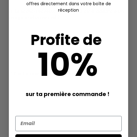
offres directement dans votre boîte de
réception
6. Le sèche-cheveux Niwa theO est-il adapté à un
usage professionnel ?
Absolument ! Le sèche-cheveux Niwa theO dispose d'un
câble de 3,2m de long, sans enchevêtrement, et de buses
Profite de
magnétiques pour un coiffage sans effort et flexible. Ces
10%
caractéristiques de qualité professionnelle en font le choix
parfait pour une utilisation en salon ainsi que pour une
utilisation domestique exigeante.
7.Y a-t-il une sécurité enfant ?
Non, ce modèle n'a pas de sécurité enfant.
sur ta première commande !
Lors de l'utilisation d'un appareil électrique, des précautions de
base doivent être observées, notamment les suivantes: