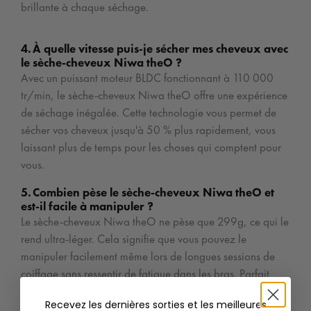
brillante à chaque séchage.
4. À quelle vitesse puis-je sécher mes cheveux avec
le sèche-cheveux Niwa theO ?
Avec un puissant moteur BLDC fonctionnant à 110 000
tr/min, le sèche-cheveux Niwa theO offre une expérience
de séchage inégalée. Cette technologie vous permet de
sécher vos cheveux jusqu'à 50 % plus rapidement, vous
laissant plus de temps pour les choses qui comptent pour
vous.
5. Combien pèse le sèche-cheveux Niwa theO et
est-il facile à manipuler ?
Le sèche-cheveux Niwa theO ne pèse que 299g, ce qui le
rend ultra-léger. Cela signifie que vous pouvez le
manipuler facilement même lors de longues sessions de
coiffage sans ressentir de fatigue dans les bras. Parfait
pour une utilisation quotidienne et idéal pour les voyages
Recevez les dernières sorties et les meilleures
!