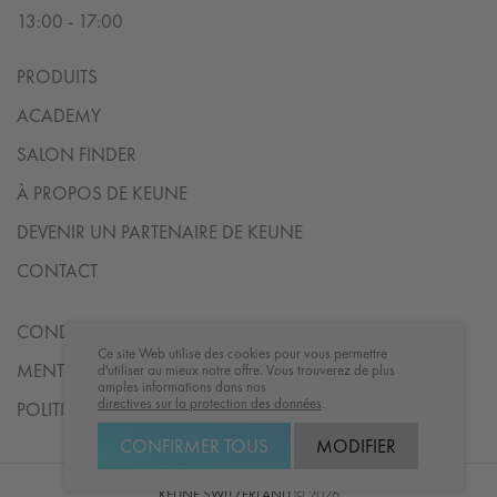
13:00 - 17:00
PRODUITS
ACADEMY
SALON FINDER
À PROPOS DE KEUNE
DEVENIR UN PARTENAIRE DE KEUNE
CONTACT
CONDITIONS
Ce site Web utilise des cookies pour vous permettre
MENTIONS LÉGALES
d'utiliser au mieux notre offre. Vous trouverez de plus
amples informations dans nos
directives sur la protection des données
.
POLITIQUE DE CONFIDENTIALITÉ
CONFIRMER TOUS
MODIFIER
KEUNE SWITZERLAND
© 2026