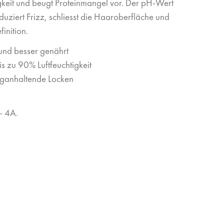
igkeit und beugt Proteinmangel vor. Der pH-Wert
duziert Frizz, schliesst die Haaroberfläche und
inition.
nd besser genährt
s zu 90% Luftfeuchtigkeit
nganhaltende Locken
– 4A.