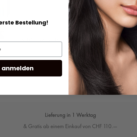
MEHR EN
 1L
erste Bestellung!
VELVET SMOOTH CONDITIONER
VELVET SMO
80ml
250ml
1000ml
80ml
300
CHF 25.90
CHF 
t anmelden
Lieferung in 1 Werktag
& Gratis ab einem Einkauf von CHF 110.—