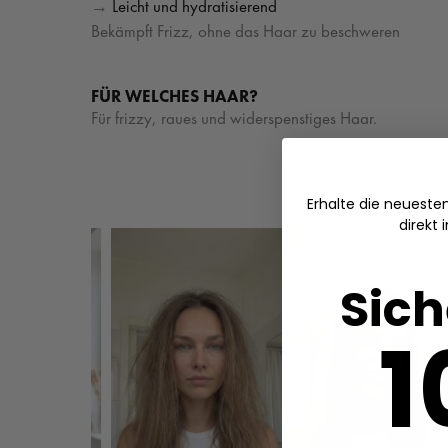
→
Leicht und hydratisierend
Bekämpft Frizz, ohne das Haar zu beschweren
FÜR WELCHES HAAR?
Für frizzy, raues und widerspenstiges Haar.
Erhalte die neuest
direkt 
Sich
1