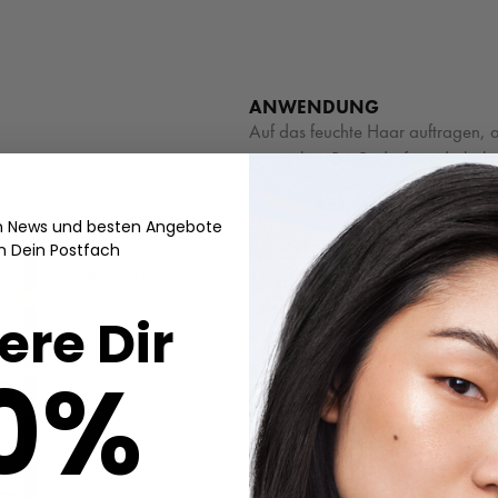
ANWENDUNG
Auf das feuchte Haar auftragen,
ausspülen. Bei Bedarf wiederhole
en News und besten Angebote
in Dein Postfach
Waru
ere Dir
Die Formel mi
0%
Haaroberfläch
Der Duft – F