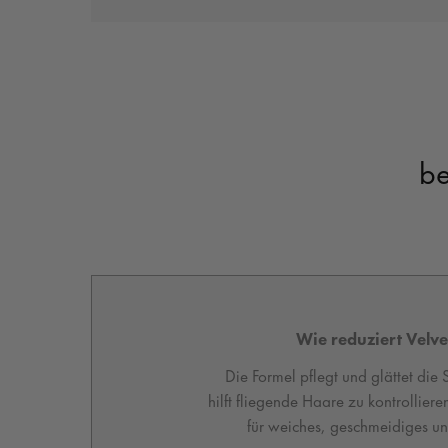
be
Wie reduziert Velve
Die Formel pflegt und glättet die
hilft fliegende Haare zu kontrolliere
für weiches, geschmeidiges und