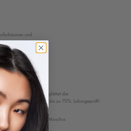
 aufschäumen und
n.
m wirkt es?
t biomimetischen Lipiden glättet die
e und reduziert Frizz um bis zu 70%. Laborgeprüft!
lorum: Blumig – Würzig – Moschus