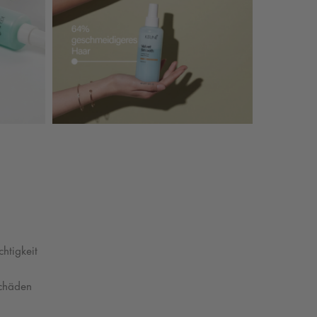
htigkeit
chäden