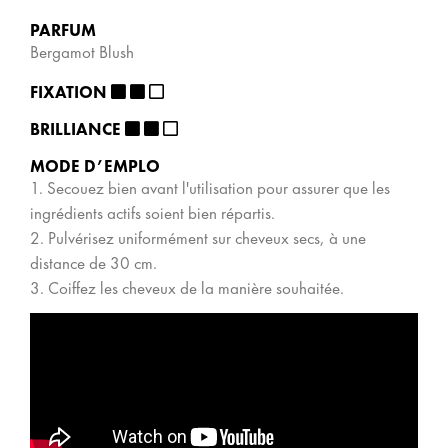
PARFUM
Bergamot Blush
FIXATION
BRILLIANCE
MODE D’EMPLO
1. Secouez bien avant l'utilisation pour assurer que les
ingrédients actifs soient bien répartis.
2. Pulvérisez uniformément sur cheveux secs, à une
distance de 30 cm.
3. Coiffez les cheveux de la manière souhaitée.